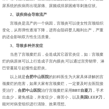
尿系统的疾病而出现尿痛、尿频或排尿困难等刺激症状。
2、该疾病会导致流产
宫颈炎是流产的一个病因，宫颈炎可以使女性宫颈组织
变化，从而弹性逐渐下降，进而会阻碍婴儿顺利出产，严重
的还会影响双方性生活质量。
3、导致多种并发症
当患了宫颈糜烂后，会造成其它器官炎症，如：宫颈糜
烂的病原体可以上行造成子宫内膜炎;可以通过宫旁韧带、淋
巴管蔓延引起慢性盆腔炎。
以上就是
合肥中山医院
的妇科医生为大家具体讲解的宫
颈糜烂的危害，如果大家有宫颈糜烂，一定要及时去医院接
受治疗，
合肥中山医院
治疗宫颈糜烂采用
BBT自凝刀
，手术
出血少，避免感染，并发症少，痛苦小，以及
美国LEEP刀
，
能对对病变组织进行清除、效果理想。