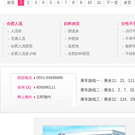
1
首页
2
3
4
5
6
7
8
9
10
11
下一页
末页
合肥人流
妇科炎症
女性不
人流前
阴道炎
治疗
无痛人流
外阴炎
不孕
合肥人流医院
盆腔炎
输卵
合肥人流多少钱
合肥妇科医院
不排
医院电话
0551-64698888
乘车路线一：乘坐11、21、111
咨询 QQ
800086111
乘车路线二：乘坐1、2、7、15、
网上预约
立即预约
乘车路线三：乘坐12、114、