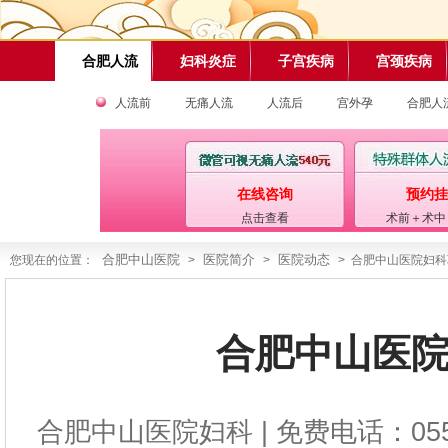
合肥人流
妇科炎症
子宫疾病
宫颈疾病
人流前
无痛人流
人流后
宫外孕
合肥人
在线咨询
预约挂
点击查看
术前＋术中
合肥中山医院
医院简介
医院动态
您现在的位置：
>
>
> 合肥中山医院妇
合肥中山医
合肥中山医院妇科
| 免费电话：0551