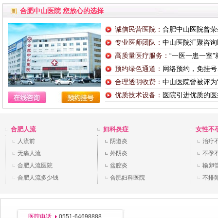
合肥中山医院 您放心的选择
诚信民营医院：
合肥中山医院曾荣
专业医师团队：
中山医院汇聚咨询
高质量医疗服务：
“一医一患一室
预约绿色通道：
网络预约，免挂号
合理透明收费：
中山医院曾被评为
优质技术设备：
医院引进优质的医
合肥人流
妇科炎症
女性不
人流前
阴道炎
治疗
无痛人流
外阴炎
不孕
合肥人流医院
盆腔炎
输卵
合肥人流多少钱
合肥妇科医院
不排
医院电话
0551-64698888